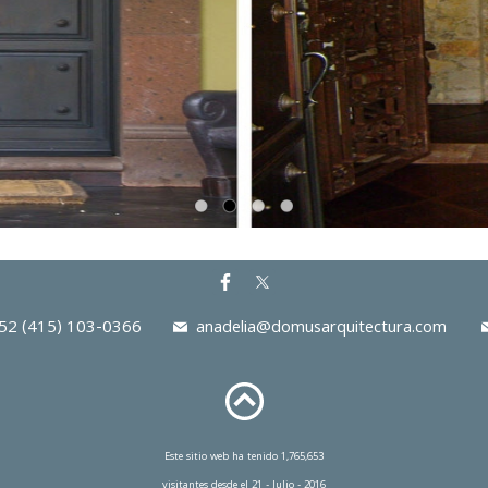
2 (415) 103-0366
anadelia@domusarquitectura.com
Este sitio web ha tenido 1,765,653
visitantes desde el 21 - Julio - 2016