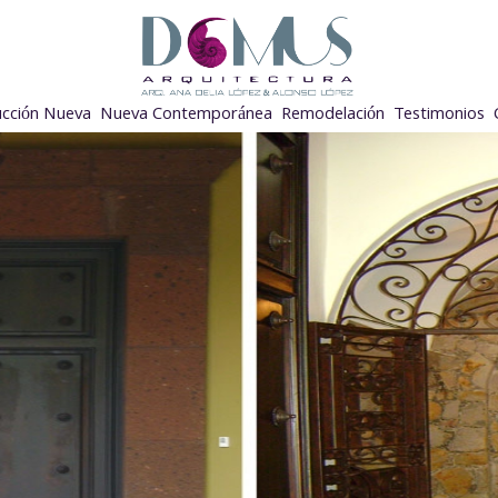
ucción Nueva
Nueva Contemporánea
Remodelación
Testimonios