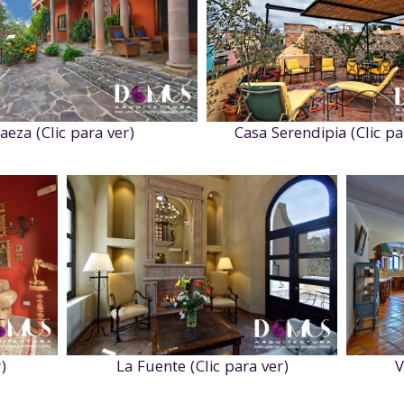
aeza (Clic para ver)
Casa Serendipia (Clic pa
)
La Fuente (Clic para ver)
V