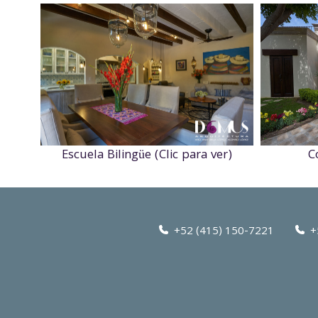
C
Escuela Bilingüe (Clic para ver)
+52 (415) 150-7221
+5