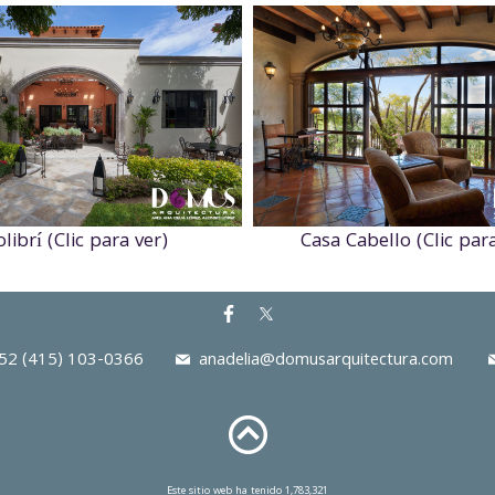
olibrí (Clic para ver)
Casa Cabello (Clic para
2 (415) 103-0366
anadelia@domusarquitectura.com
Este sitio web ha tenido 1,783,321